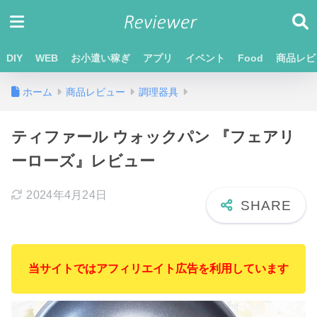
DIY
WEB
お小遣い稼ぎ
アプリ
イベント
Food
商品レビ
ホーム
商品レビュー
調理器具
ティファール ウォックパン 『フェアリ
ーローズ』レビュー
2024年4月24日
当サイトではアフィリエイト広告を利用しています