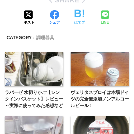
SHARE
ポスト
シェア
はてブ
LINE
CATEGORY :
調理器具
ラバーゼ 水切りかご【シン
ヴェリタスブロイは本場ドイ
クインバスケット】レビュー
ツの完全無添加ノンアルコー
～実際に使ってみた感想など
ルビール！