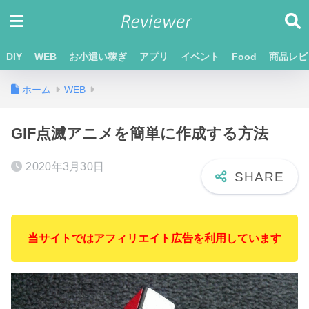
DIY
WEB
お小遣い稼ぎ
アプリ
イベント
Food
商品レビ
ホーム
WEB
GIF点滅アニメを簡単に作成する方法
2020年3月30日
当サイトではアフィリエイト広告を利用しています